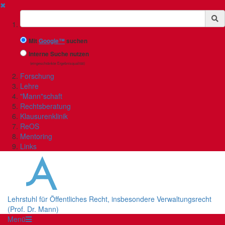
✖
Suchbegriff
Mit
Google™
suchen
Interne Suche nutzen
(eingeschränkte Ergebnisqualität)
Forschung
Lehre
"Mann"schaft
Rechtsberatung
Klausurenklinik
ReOS
Mentoring
Links
Lehrstuhl für Öffentliches Recht, insbesondere Verwaltungsrecht
(Prof. Dr. Mann)
Menü