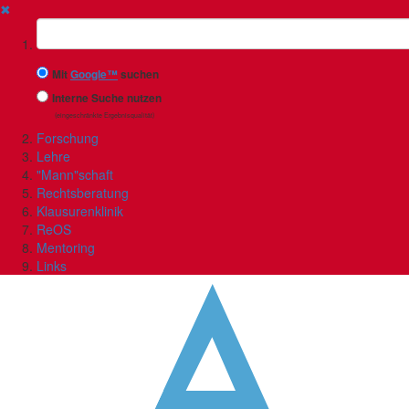
✖
Suchbegriff
Mit
Google™
suchen
Interne Suche nutzen
(eingeschränkte Ergebnisqualität)
Forschung
Lehre
"Mann"schaft
Rechtsberatung
Klausurenklinik
ReOS
Mentoring
Links