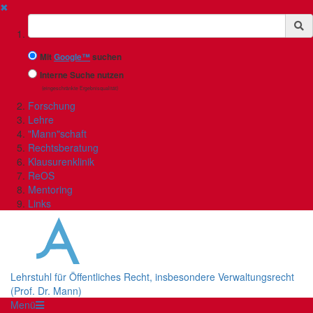
✖
Suchbegriff
Mit
Google™
suchen
Interne Suche nutzen
(eingeschränkte Ergebnisqualität)
Forschung
Lehre
"Mann"schaft
Rechtsberatung
Klausurenklinik
ReOS
Mentoring
Links
Lehrstuhl für Öffentliches Recht, insbesondere Verwaltungsrecht
(Prof. Dr. Mann)
Menü