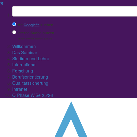
✖
Suchbegriff
Mit
Google™
suchen
Interne Suche nutzen
(eingeschränkte Ergebnisqualität)
Willkommen
Das Seminar
Studium und Lehre
International
Forschung
Berufsorientierung
Qualitätssicherung
Intranet
O-Phase WiSe 25/26