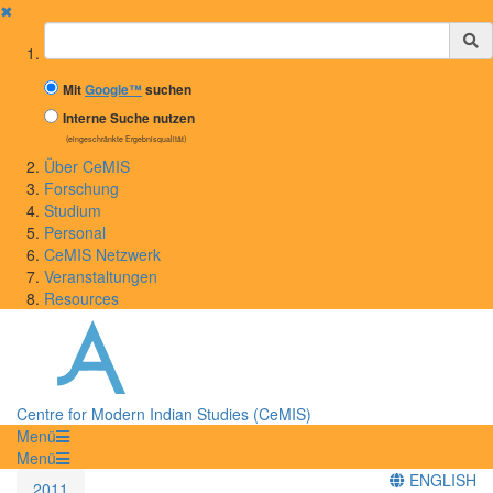
✖
Suchbegriff
Mit
Google™
suchen
Interne Suche nutzen
(eingeschränkte Ergebnisqualität)
Über CeMIS
Forschung
Studium
Personal
CeMIS Netzwerk
Veranstaltungen
Resources
Centre for Modern Indian Studies (CeMIS)
Menü
Menü
ENGLISH
2011