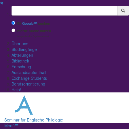
✖
Suchbegriff
Mit
Google™
suchen
Interne Suche nutzen
(eingeschränkte Ergebnisqualität)
Über uns
Studiengänge
Abteilungen
Bibliothek
Forschung
Auslandsaufenthalt
Exchange Students
Berufsorientierung
Help!
Seminar für Englische Philologie
Menü