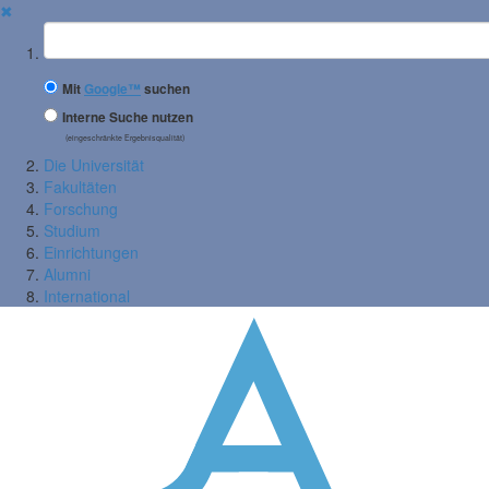
✖
Suchbegriff
Mit
Google™
suchen
Interne Suche nutzen
(eingeschränkte Ergebnisqualität)
Die Universität
Fakultäten
Forschung
Studium
Einrichtungen
Alumni
International