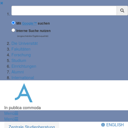
✖
Suchbegriff
Mit
Google™
suchen
Interne Suche nutzen
(eingeschränkte Ergebnisqualität)
Die Universität
Fakultäten
Forschung
Studium
Einrichtungen
Alumni
International
In publica commoda
Menü
Menü
ENGLISH
Zentrale Studienberatung