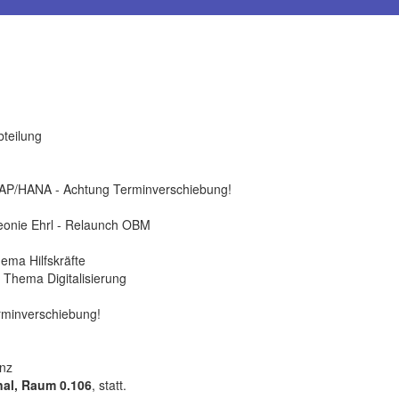
bteilung
SAP/HANA - Achtung Terminverschiebung!
Leonie Ehrl - Relaunch OBM
ema Hilfskräfte
 Thema Digitalisierung
erminverschiebung!
enz
nal, Raum 0.106
, statt.