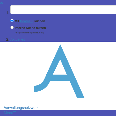
✖
Suchbegriff
Mit
Google™
suchen
Interne Suche nutzen
(eingeschränkte Ergebnisqualität)
Aktuelles
Verwaltungsnetzwerk
Menü