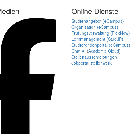
Medien
Online-Dienste
Studienangebot (eCampus)
Organisation (eCampus)
Prüfungsverwaltung (FlexNow)
Lernmanagement (Stud.IP)
Studierendenportal (eCampus)
Chat AI
(
Academic Cloud
)
Stellenausschreibungen
Jobportal stellenwerk