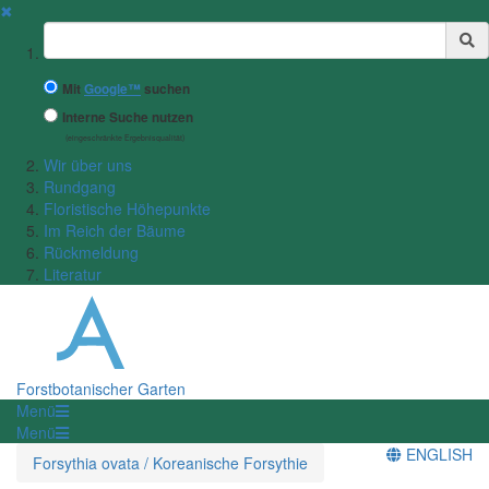
✖
Suchbegriff
Mit
Google™
suchen
Interne Suche nutzen
(eingeschränkte Ergebnisqualität)
Wir über uns
Rundgang
Floristische Höhepunkte
Im Reich der Bäume
Rückmeldung
Literatur
Forstbotanischer Garten
Menü
Menü
ENGLISH
Forsythia ovata / Koreanische Forsythie