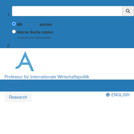
✖
Suchbegriff
Mit
Google™
suchen
Interne Suche nutzen
(eingeschränkte Ergebnisqualität)
Team
Professur für Internationale Wirtschaftspolitik
Menü
Menü
ENGLISH
Research