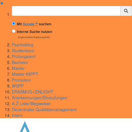
✖
Suchbegriff
Mit
Google™
suchen
Interne Suche nutzen
(eingeschränkte Ergebnisqualität)
Psychoblog
Studienbüro
Prüfungsamt
Bachelor
Master
Master KliPPT
Promotion
WSPP
ERASMUS+/ENLIGHT
Anerkennungen/Einstufungen
A-Z-Liste/Wegweiser
Dezentrales Qualitätsmanagement
Intern