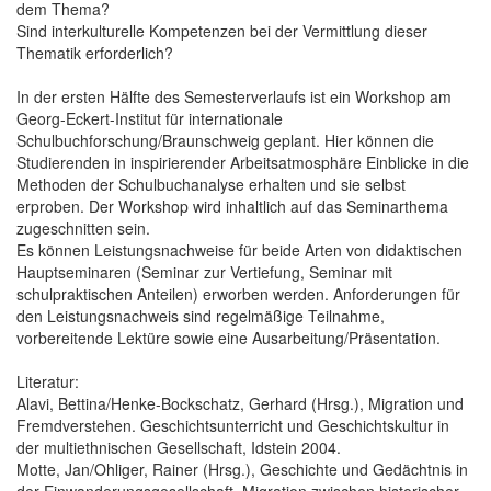
dem Thema?
Sind interkulturelle Kompetenzen bei der Vermittlung dieser
Thematik erforderlich?
In der ersten Hälfte des Semesterverlaufs ist ein Workshop am
Georg-Eckert-Institut für internationale
Schulbuchforschung/Braunschweig geplant. Hier können die
Studierenden in inspirierender Arbeitsatmosphäre Einblicke in die
Methoden der Schulbuchanalyse erhalten und sie selbst
erproben. Der Workshop wird inhaltlich auf das Seminarthema
zugeschnitten sein.
Es können Leistungsnachweise für beide Arten von didaktischen
Hauptseminaren (Seminar zur Vertiefung, Seminar mit
schulpraktischen Anteilen) erworben werden. Anforderungen für
den Leistungsnachweis sind regelmäßige Teilnahme,
vorbereitende Lektüre sowie eine Ausarbeitung/Präsentation.
Literatur:
Alavi, Bettina/Henke-Bockschatz, Gerhard (Hrsg.), Migration und
Fremdverstehen. Geschichtsunterricht und Geschichtskultur in
der multiethnischen Gesellschaft, Idstein 2004.
Motte, Jan/Ohliger, Rainer (Hrsg.), Geschichte und Gedächtnis in
der Einwanderungsgesellschaft. Migration zwischen historischer