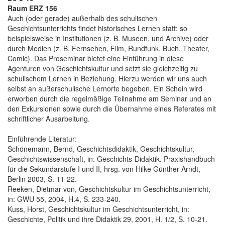
Raum ERZ 156
Auch (oder gerade) außerhalb des schulischen
Geschichtsunterrichts findet historisches Lernen statt: so
beispielsweise in Institutionen (z. B. Museen, und Archive) oder
durch Medien (z. B. Fernsehen, Film, Rundfunk, Buch, Theater,
Comic). Das Proseminar bietet eine Einführung in diese
Agenturen von Geschichtskultur und setzt sie gleichzeitig zu
schulischem Lernen in Beziehung. Hierzu werden wir uns auch
selbst an außerschulische Lernorte begeben. Ein Schein wird
erworben durch die regelmäßige Teilnahme am Seminar und an
den Exkursionen sowie durch die Übernahme eines Referates mit
schriftlicher Ausarbeitung.
Einführende Literatur:
Schönemann, Bernd, Geschichtsdidaktik, Geschichtskultur,
Geschichtswissenschaft, in: Geschichts-Didaktik. Praxishandbuch
für die Sekundarstufe I und II, hrsg. von Hilke Günther-Arndt,
Berlin 2003, S. 11-22.
Reeken, Dietmar von, Geschichtskultur im Geschichtsunterricht,
in: GWU 55, 2004, H.4, S. 233-240.
Kuss, Horst, Geschichtskultur im Geschichtsunterricht, in:
Geschichte, Politik und ihre Didaktik 29, 2001, H. 1/2, S. 10-21.