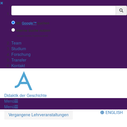
✖
Suchbegriff
Mit
Google™
suchen
Interne Suche nutzen
(eingeschränkte Ergebnisqualität)
Team
Studium
Forschung
Transfer
Kontakt
Didaktik der Geschichte
Menü
Menü
ENGLISH
Vergangene Lehrveranstaltungen