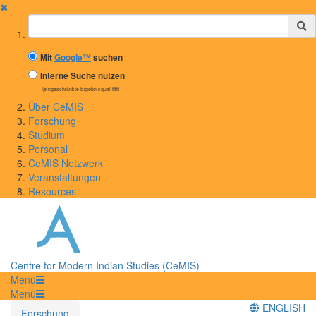
✖
Suchbegriff
Mit
Google™
suchen
Interne Suche nutzen
(eingeschränkte Ergebnisqualität)
Über CeMIS
Forschung
Studium
Personal
CeMIS Netzwerk
Veranstaltungen
Resources
Centre for Modern Indian Studies (CeMIS)
Menü
Menü
ENGLISH
Forschung