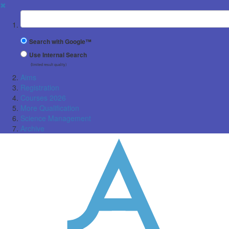
✖
Suchbegriff
Search with Google™
Use Internal Search
(limited result quality)
Aims
Registration
Courses 2026
More Qualification
Science Management
Archive