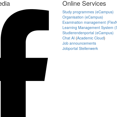
edia
Online Services
Study programmes (eCampus)
Organisation (eCampus)
Examination management (Flex
Learning Management System (S
Studierendenportal (eCampus)
Chat AI
(
Academic Cloud
)
Job announcements
Jobportal Stellenwerk