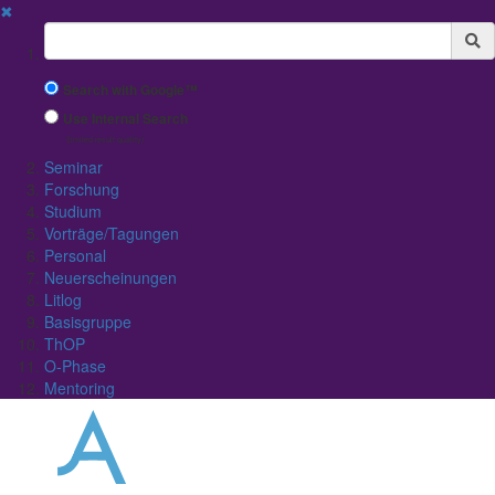
✖
Suchbegriff
Search with Google™
Use Internal Search
(limited result quality)
Seminar
Forschung
Studium
Vorträge/Tagungen
Personal
Neuerscheinungen
Litlog
Basisgruppe
ThOP
O-Phase
Mentoring