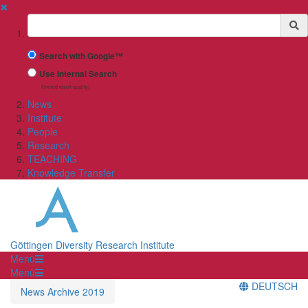
✖
Suchbegriff
Search with Google™
Use Internal Search
(limited result quality)
News
Institute
People
Research
TEACHING
Knowledge Transfer
Göttingen Diversity Research Institute
Menü
Menü
DEUTSCH
News Archive 2019