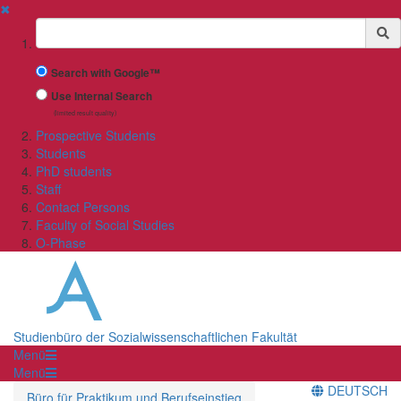
✖
Suchbegriff
Search with Google™
Use Internal Search
(limited result quality)
Prospective Students
Students
PhD students
Staff
Contact Persons
Faculty of Social Studies
O-Phase
Studienbüro der Sozialwissenschaftlichen Fakultät
Menü
Menü
DEUTSCH
Büro für Praktikum und Berufseinstieg