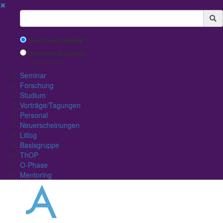
✖
Suchbegriff
Search with Google™
Use Internal Search
(limited result quality)
Seminar
Forschung
Studium
Vorträge/Tagungen
Personal
Neuerscheinungen
Litlog
Basisgruppe
ThOP
O-Phase
Mentoring