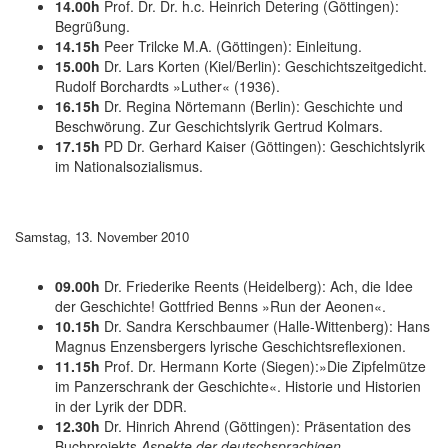
14.00h
Prof. Dr. Dr. h.c. Heinrich Detering (Göttingen):
Begrüßung.
14.15h
Peer Trilcke M.A. (Göttingen): Einleitung.
15.00h
Dr. Lars Korten (Kiel/Berlin): Geschichtszeitgedicht.
Rudolf Borchardts »Luther« (1936).
16.15h
Dr. Regina Nörtemann (Berlin): Geschichte und
Beschwörung. Zur Geschichtslyrik Gertrud Kolmars.
17.15h
PD Dr. Gerhard Kaiser (Göttingen): Geschichtslyrik
im Nationalsozialismus.
Samstag, 13. November 2010
09.00h
Dr. Friederike Reents (Heidelberg): Ach, die Idee
der Geschichte! Gottfried Benns »Run der Aeonen«.
10.15h
Dr. Sandra Kerschbaumer (Halle-Wittenberg): Hans
Magnus Enzensbergers lyrische Geschichtsreflexionen.
11.15h
Prof. Dr. Hermann Korte (Siegen):»Die Zipfelmütze
im Panzerschrank der Geschichte«. Historie und Historien
in der Lyrik der DDR.
12.30h
Dr. Hinrich Ahrend (Göttingen): Präsentation des
Buchprojekts
Aspekte der deutschsprachigen