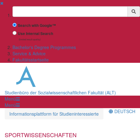
✖
Suchbegriff
Search with Google™
Use Internal Search
(limited result quality)
Bachelor's Degree Programmes
Service & Advice
Fakultätsstartseite
Studienbüro der Sozialwissenschaftlichen Fakultät (ALT)
Menü
Menü
DEUTSCH
Informationsplattform für Studieninteressierte
SPORTWISSENSCHAFTEN