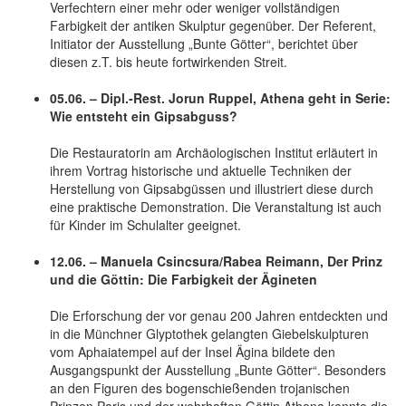
Verfechtern einer mehr oder weniger vollständigen
Farbigkeit der antiken Skulptur gegenüber. Der Referent,
Initiator der Ausstellung „Bunte Götter“, berichtet über
diesen z.T. bis heute fortwirkenden Streit.
05.06. – Dipl.-Rest. Jorun Ruppel, Athena geht in Serie:
Wie entsteht ein Gipsabguss?
Die Restauratorin am Archäologischen Institut erläutert in
ihrem Vortrag historische und aktuelle Techniken der
Herstellung von Gipsabgüssen und illustriert diese durch
eine praktische Demonstration. Die Veranstaltung ist auch
für Kinder im Schulalter geeignet.
12.06. – Manuela Csincsura/Rabea Reimann, Der Prinz
und die Göttin: Die Farbigkeit der Ägineten
Die Erforschung der vor genau 200 Jahren entdeckten und
in die Münchner Glyptothek gelangten Giebelskulpturen
vom Aphaiatempel auf der Insel Ägina bildete den
Ausgangspunkt der Ausstellung „Bunte Götter“. Besonders
an den Figuren des bogenschießenden trojanischen
Prinzen Paris und der wehrhaften Göttin Athena konnte die