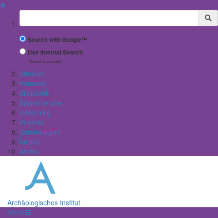
✖
Suchbegriff
Search with Google™
Use Internal Search
(limited result quality)
Studium
Personal
Bibliothek
Bildrecherche
e-learning
Projekte
Sammlungen
Institut
Archiv
Archäologisches Institut
Menü