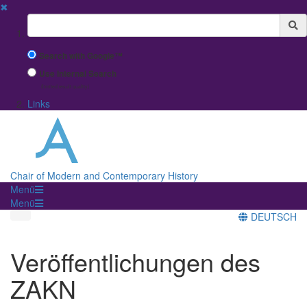
✖
Suchbegriff
Search with Google™
Use Internal Search
(limited result quality)
Links
Chair of Modern and Contemporary History
Menü
Menü
DEUTSCH
Veröffentlichungen des
ZAKN