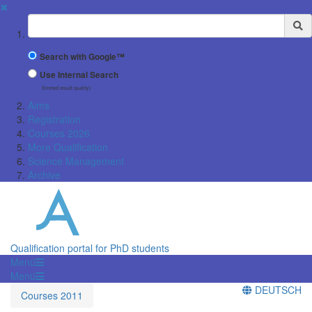
✖
Suchbegriff
Search with Google™
Use Internal Search
(limited result quality)
Aims
Registration
Courses 2026
More Qualification
Science Management
Archive
Qualification portal for PhD students
Menü
Menü
DEUTSCH
Courses 2011