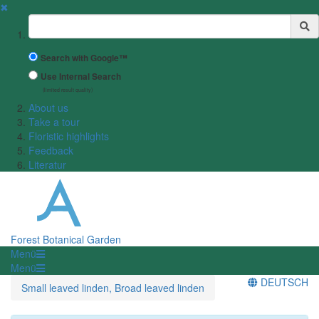
✖
Suchbegriff
Search with Google™
Use Internal Search
(limited result quality)
About us
Take a tour
Floristic highlights
Feedback
Literatur
Forest Botanical Garden
Menü
Menü
DEUTSCH
Small leaved linden, Broad leaved linden