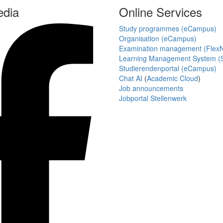
edia
Online Services
Study programmes (eCampus)
Organisation (eCampus)
Examination management (Flex
Learning Management System (S
Studierendenportal (eCampus)
Chat AI
(
Academic Cloud
)
Job announcements
Jobportal Stellenwerk