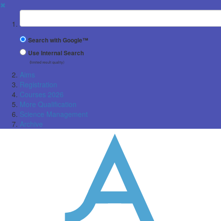
✖
Suchbegriff
Search with Google™
Use Internal Search
(limited result quality)
Aims
Registration
Courses 2026
More Qualification
Science Management
Archive