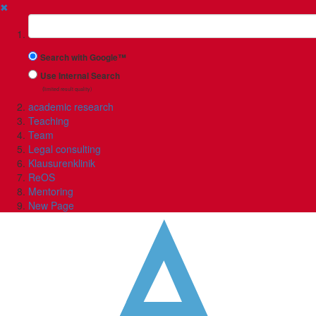
✖
Suchbegriff
Search with Google™
Use Internal Search
(limited result quality)
academic research
Teaching
Team
Legal consulting
Klausurenklinik
ReOS
Mentoring
New Page