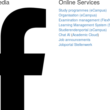
edia
Online Services
Study programmes (eCampus)
Organisation (eCampus)
Examination management (Flex
Learning Management System (S
Studierendenportal (eCampus)
Chat AI
(
Academic Cloud
)
Job announcements
Jobportal Stellenwerk