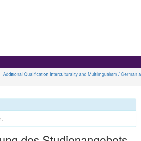
Additional Qualification Interculturality and Multilingualism / Germ
h.
nung des Studienangebots