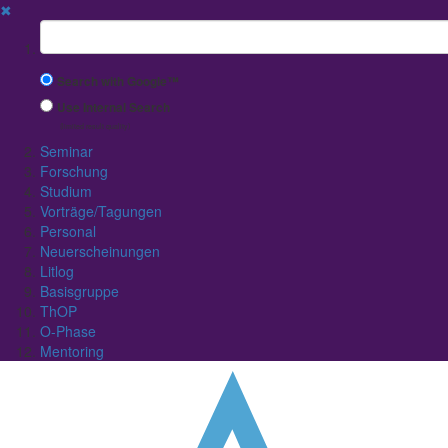
✖
Suchbegriff
Search with Google™
Use Internal Search
(limited result quality)
Seminar
Forschung
Studium
Vorträge/Tagungen
Personal
Neuerscheinungen
Litlog
Basisgruppe
ThOP
O-Phase
Mentoring