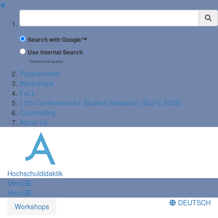
✖
Suchbegriff
Search with Google™
Use Internal Search
(limited result quality)
Programmes
Workshops
FoLL
11th Conference for Student Research (StuFo 2026)
Counselling
About Us
Hochschuldidaktik
Menü
Menü
DEUTSCH
Workshops