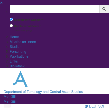
✖
Suchbegriff
Search with Google™
Use Internal Search
(limited result quality)
Home
Mitarbeiter*innen
Studium
Forschung
Publikationen
Links
Bibliothek
Department of Turkology and Central Asian Studies
Menü
Menü
DEUTSCH