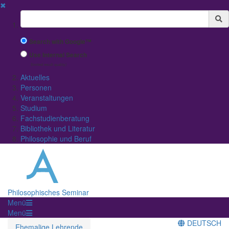
✖
Suchbegriff
Search with Google™
Use Internal Search
(limited result quality)
Aktuelles
Personen
Veranstaltungen
Studium
Fachstudienberatung
Bibliothek und Literatur
Philosophie und Beruf
Philosophisches Seminar
Menü
Menü
DEUTSCH
Ehemalige Lehrende