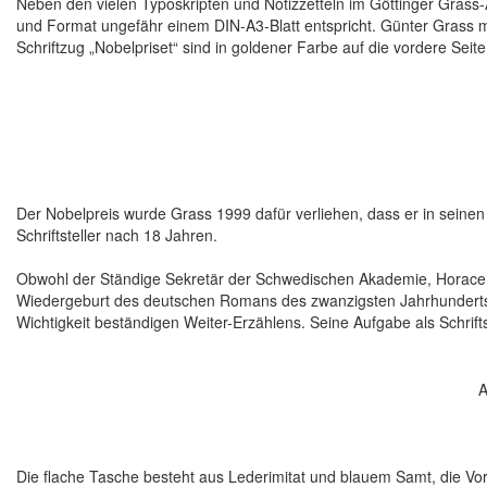
Neben den vielen Typoskripten und Notizzetteln im Göttinger Grass
und Format ungefähr einem DIN-A3-Blatt entspricht. Günter Grass mu
Schriftzug „Nobelpriset“ sind in goldener Farbe auf die vordere Seite
Der Nobelpreis wurde Grass 1999 dafür verliehen, dass er in seine
Schriftsteller nach 18 Jahren.
Obwohl der Ständige Sekretär der Schwedischen Akademie, Horace 
Wiedergeburt des deutschen Romans des zwanzigsten Jahrhundert
Wichtigkeit beständigen Weiter-Erzählens. Seine Aufgabe als Schriftste
A
Die flache Tasche besteht aus Lederimitat und blauem Samt, die Vord