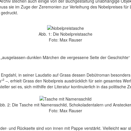
-Archiv stechen auch einige von der Buchgestaltung unabhängige Objekt
ss sie im Zuge der Zeremonien zur Verleihung des Nobelpreises für Lit
 gedruckt.
Abb. 1: Die Nobelpreistasche
Foto: Max Rauser
n „ausgelassen-dunklen Märchen die vergessene Seite der Geschichte“
Engdahl, in seiner Laudatio auf Grass dessen Debütroman besonders 
2
s“
–, erhielt Grass den Nobelpreis ausdrücklich für sein gesamtes Werk
ller sei es, sich mithilfe der Literatur kontinuierlich in das politisch
bb. 2: Die Tasche mit Namensschild, Schokoladentalern und Anstecke
Foto: Max Rauser
er- und Rückseite sind von innen mit Pappe verstärkt. Vielleicht war si