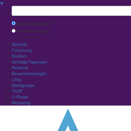
✖
Suchbegriff
Search with Google™
Use Internal Search
(limited result quality)
Seminar
Forschung
Studium
Vorträge/Tagungen
Personal
Neuerscheinungen
Litlog
Basisgruppe
ThOP
O-Phase
Mentoring