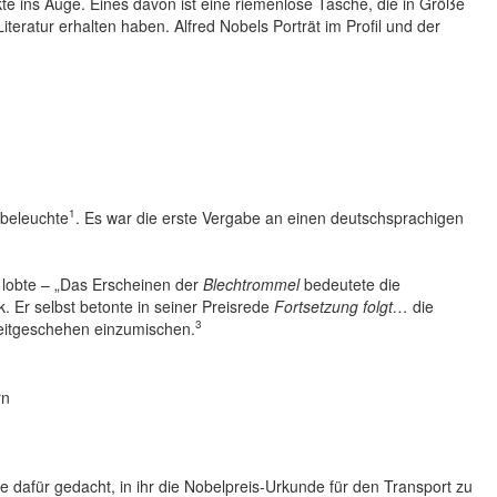
e ins Auge. Eines davon ist eine riemenlose Tasche, die in Größe
eratur erhalten haben. Alfred Nobels Porträt im Profil und der
1
 beleuchte
. Es war die erste Vergabe an einen deutschsprachigen
lobte – „Das Erscheinen der
Blechtrommel
bedeutete die
. Er selbst betonte in seiner Preisrede
Fortsetzung folgt…
die
3
e Zeitgeschehen einzumischen.
rn
e dafür gedacht, in ihr die Nobelpreis-Urkunde für den Transport zu