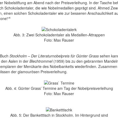
 der Nobelstiftung am Abend nach der Preisverleihung. In der Tasche b
uch Schokoladentaler, die wie Nobelmedaillen geprägt sind. Ahmed Zewa
 einen solchen Schokoladentaler wie zur besseren Anschaulichkeit aus 
4
 one!“
Abb. 3: Zwei Schokoladentaler als Medaillen-Attrappen
Foto: Max Rauser
m Buch
Stockholm – Der Literaturnobelpreis für Günter Grass
sehen kann,
n den Aalen in der
Blechtrommel
(1959) bis zu den gebrannten Mandel
Exemplaren der Menükarte des Nobelbanketts wiederfinden. Zusammen
ulissen der glamourösen Preisverleihung.
Abb. 4: Günter Grass’ Termine am Tag der Nobelpreisverleihung
Foto: Max Rauser
Abb. 5: Der Banketttisch in Stockholm. Im Hintergrund sind