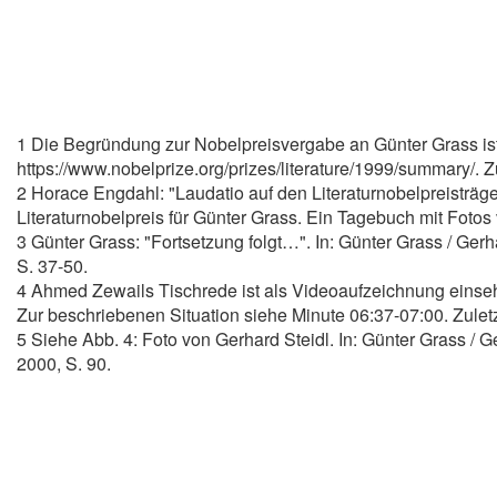
1 Die Begründung zur Nobelpreisvergabe an Günter Grass ist 
https://www.nobelprize.org/prizes/literature/1999/summary/. 
2 Horace Engdahl: "Laudatio auf den Literaturnobelpreisträg
Literaturnobelpreis für Günter Grass. Ein Tagebuch mit Fotos
3 Günter Grass: "Fortsetzung folgt…". In: Günter Grass / Gerh
S. 37-50.
4 Ahmed Zewails Tischrede ist als Videoaufzeichnung einsehba
Zur beschriebenen Situation siehe Minute 06:37-07:00. Zule
5 Siehe Abb. 4: Foto von Gerhard Steidl. In: Günter Grass / G
2000, S. 90.