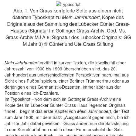
Abb. 1: Von Grass korrigierte Seite aus einem nicht
datierten Typoskript zu
Mein Jahrhundert
, Kopie des
Originals aus der Sammlung des Lübecker Günter Grass-
Hauses (Signatur im Göttinger Grass-Archiv: Cod. Ms.
Grass-Archiv MJ A 6; Signatur des Lübecker Originals: GG
M Jahr 3) © Günter und Ute Grass Stiftung
Mein Jahrhundert
erzählt in kurzen Texten, die jeweils mit einer
Jahreszahl von 1900 bis 1999 überschrieben sind, das 20.
Jahrhundert aus unterschiedlichsten Perspektiven nach, mal aus
Sicht eines Fußballspielers, einer Berliner Trümmerfrau oder aus
derjenigen eines Germanistik-Dozenten, immer aber aus der
Position eines Ich-Erzählers.
Im Typoskript – von dem sich im Göttinger Grass-Archiv eine
Kopie des im Lübecker Günter Grass-Haus liegenden Originals
findet – beginnt das erste Kapitel von
Mein Jahrhundert
, der Text
zum Jahr 1900, mit dem Satz: „Ausgetauscht gegen mich, bin ich
Jahr für Jahr dabei gewesen.“ Grass ändert nun die Satzstellung
in den Korrekturfahnen und in dieser Form erscheint der Satz
auch im gedruckten Buch: „Ich, ausgetauscht gegen mich, bin