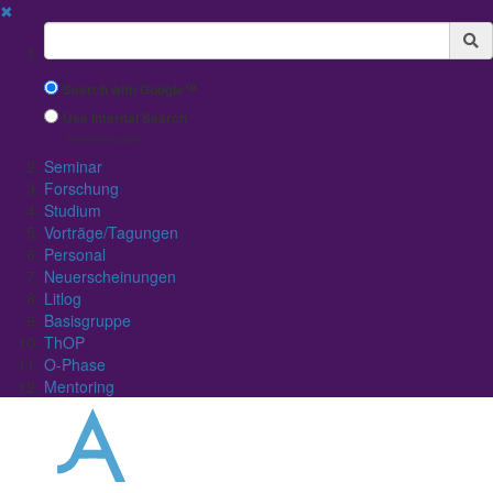
✖
Suchbegriff
Search with Google™
Use Internal Search
(limited result quality)
Seminar
Forschung
Studium
Vorträge/Tagungen
Personal
Neuerscheinungen
Litlog
Basisgruppe
ThOP
O-Phase
Mentoring