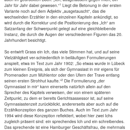
1
Jahr für Jahr dabei gewesen.“
Liegt die Betonung in der ersten
Variante noch auf dem Adjektiv „ausgetauscht“, das die
wechselnden Erzähler in den einzelnen Kapiteln ankündigt, so
wird durch die Korrektur und die Positionierung des „Ich“ am
Satzanfang der Schwerpunkt gelegt auf eine gleichbleibende
Instanz, die durch die Augen der verschiedenen Figuren das 20.
Jahrhundert besichtigt.
So entwirft Grass ein Ich, das viele Stimmen hat, und auf seine
Vielzähligkeit ver-schiedentlich in beiläufigen Formulierungen
anspielt, etwa im Text zum Jahr 1902: „So etwas wurde in Lübeck
zum kleinen Ereignis, als sich der Gymnasiast in mir eigens für
Promenaden zum Mühlentor oder den Ufern der Trave entlang
2
seinen ersten Strohhut kaufte.“
Die Formulierung „der
Gymnasiast in mir“ kann einerseits natürlich allein auf den
Sprecher des Kapitels verweisen, der von einem späteren
Zeitpunkt, zu dem er bereits Gerichtsassessor ist, auf seine
Gymnasiastenzeit zurückblickt, andererseits aber auch auf die
Erzählkonzeption des ganzen Buches. Auch im Text zum Jahr
1994 wird diese Konzeption reflektiert, wobei hier zwei Ichs
zugleich präsent sind: ein sprechendes Ich und ein schreibendes.
Das sprechende ist eine Hamburger Geschäftsfrau, die mehrmals