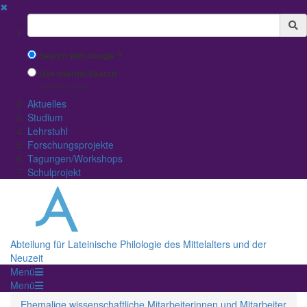
✖
Suchbegriff
Search with Google™
Use Internal Search
(limited result quality)
Aktuelles
Studium
Lehrstuhl
Forschungsprojekte
Tagungen/Workshops
Schulprojekt
Abteilung für Lateinische Philologie des Mittelalters und der
Neuzeit
Menü
Menü
Ehemalige wissenschaftliche Mitarbeiterinnen und Mitarbeiter