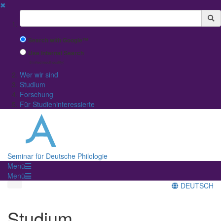
✖
Suchbegriff
Search with Google™
Use Internal Search
(limited result quality)
Wer wir sind
Studium
Forschung
Für Studieninteressierte
Seminar für Deutsche Philologie
Menü
Menü
DEUTSCH
Studium