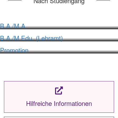
Nach Studiengang
B.A./M.A.
B.A./M.Edu. (Lehramt)
Promotion
Hilfreiche Informationen