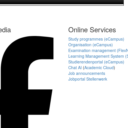
edia
Online Services
Study programmes (eCampus)
Organisation (eCampus)
Examination management (Flex
Learning Management System (S
Studierendenportal (eCampus)
Chat AI
(
Academic Cloud
)
Job announcements
Jobportal Stellenwerk