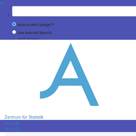
✖
Suchbegriff
Search with Google™
Use Internal Search
(limited result quality)
Zentrum für Statistik
Menü
Menü