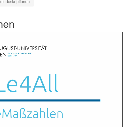
diodeskriptionen
onen