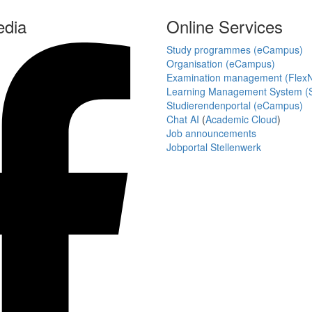
edia
Online Services
Study programmes (eCampus)
Organisation (eCampus)
Examination management (Flex
Learning Management System (S
Studierendenportal (eCampus)
Chat AI
(
Academic Cloud
)
Job announcements
Jobportal Stellenwerk