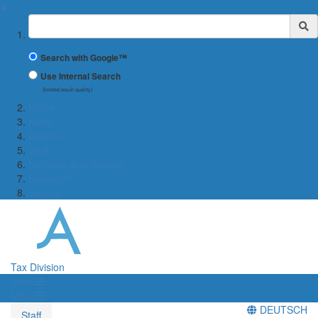
✖
Suchbegriff
Search with Google™
Use Internal Search
(limited result quality)
Home
News
Division
Staff
Lectures and Studies
Research
Service
Tax Division
Menü
Menü
DEUTSCH
Staff