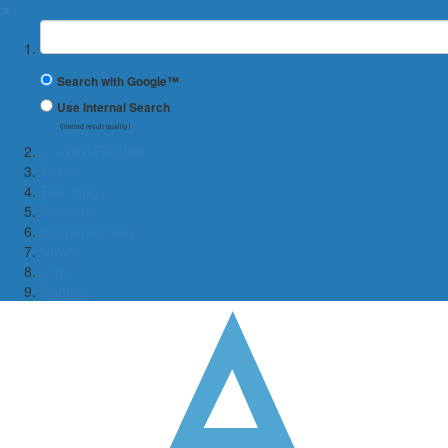
✖
Suchbegriff
Search with Google™
Use Internal Search
(limited result quality)
← WiWi-Fakultät
Team
Teaching
Research
Kooperationen
News
Jobs
Contact