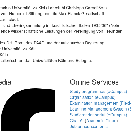
echts-Universität zu Kiel (Lehrstuhl Christoph Cornelißen).
er-von-Humboldt-Stiftung und die Max-Planck-Gesellschaft.
Darmstadt.
d- und Eheringsammlung im faschistischen Italien 1935/36" (Note:
ende wissenschaftliche Leistungen der Vereinigung von Freunden
 des DHI Rom, des DAAD und der italienischen Regierung.
 Universität zu Köln.
Köln.
alienisch an den Universitäten Köln und Bologna.
edia
Online Services
Study programmes (eCampus)
Organisation (eCampus)
Examination management (Flex
Learning Management System (S
Studierendenportal (eCampus)
Chat AI
(
Academic Cloud
)
Job announcements