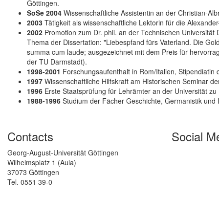
Göttingen.
SoSe 2004
Wissenschaftliche Assistentin an der Christian-Albr
2003
Tätigkeit als wissenschaftliche Lektorin für die Alexand
2002
Promotion zum Dr. phil. an der Technischen Universität 
Thema der Dissertation: "Liebespfand fürs Vaterland. Die Gol
summa cum laude; ausgezeichnet mit dem Preis für hervorrag
der TU Darmstadt).
1998-2001
Forschungsaufenthalt in Rom/Italien, Stipendiatin
1997
Wissenschaftliche Hilfskraft am Historischen Seminar der
1996
Erste Staatsprüfung für Lehrämter an der Universität zu 
1988-1996
Studium der Fächer Geschichte, Germanistik und It
Contacts
Social M
Georg-August-Universität Göttingen
Wilhelmsplatz 1 (Aula)
37073 Göttingen
Tel. 0551 39-0