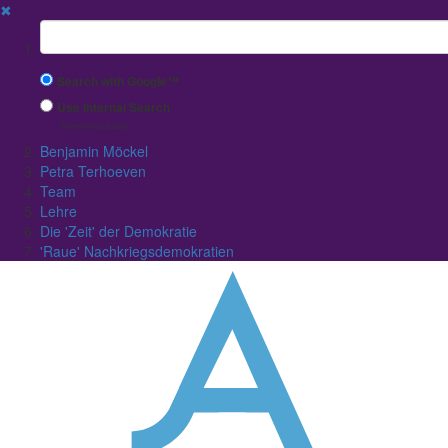
✖
Suchbegriff
Search with Google™
Use Internal Search
(limited result quality)
Benjamin Möckel
Petra Terhoeven
Team
Lehre
Die 'Zeit' der Demokratie
'Raue' Nachkriegsdemokratien