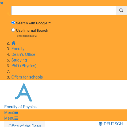
✖
Suchbegriff
Search with Google™
Use Internal Search
(limited result quality)
Faculty
Dean's Office
Studying
PhD (Physics)
Offers for schools
Faculty of Physics
Menü
Menü
DEUTSCH
Office of the Dean