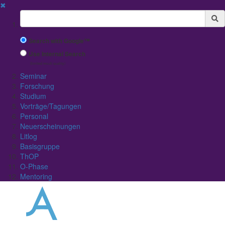
✖
Suchbegriff
Search with Google™
Use Internal Search
(limited result quality)
Seminar
Forschung
Studium
Vorträge/Tagungen
Personal
Neuerscheinungen
Litlog
Basisgruppe
ThOP
O-Phase
Mentoring