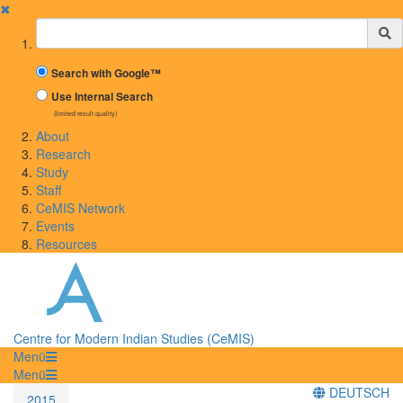
✖
Suchbegriff
Search with Google™
Use Internal Search
(limited result quality)
About
Research
Study
Staff
CeMIS Network
Events
Resources
Centre for Modern Indian Studies (CeMIS)
Menü
Menü
DEUTSCH
2015