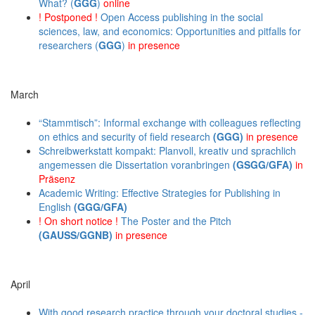
What? (
GGG
)
online
! Postponed !
Open Access publishing in the social
sciences, law, and economics: Opportunities and pitfalls for
researchers (
GGG
)
in presence
March
“Stammtisch”: Informal exchange with colleagues reflecting
on ethics and security of field research
(GGG)
in presence
Schreibwerkstatt kompakt: Planvoll, kreativ und sprachlich
angemessen die Dissertation voranbringen
(GSGG/GFA)
in
Präsenz
Academic Writing: Effective Strategies for Publishing in
English
(GGG/GFA)
! On short notice !
The Poster and the Pitch
(GAUSS/GGNB)
in presence
April
With good research practice through your doctoral studies -