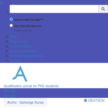
✖
Suchbegriff
Search with Google™
Use Internal Search
(limited result quality)
Aims
Registration
Courses 2026
More Qualification
Science Management
Archive
Qualification portal for PhD students
Menü
Menü
DEUTSCH
Archiv - bisherige Kurse