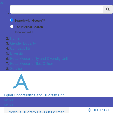
✖
Suchbegriff
Search with Google™
Use Internal Search
(limited result quality)
Home
Gender Equality
Compatibility
Diversity
Equal Opportunity and Diversity Unit
Equal Opportunities Officer
Service
Equal Opportunities and Diversity Unit
Menü
Menü
DEUTSCH
Previous Diversity Days (in German)