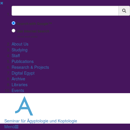
✖
Suchbegriff
Search with Google™
Use Internal Search
(limited result quality)
About Us
Studying
Staff
Publications
Research & Projects
Digital Egypt
Archive
Libraries
Events
Seminar für Ägyptologie und Koptologie
Menü