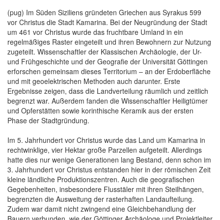
(pug) Im Süden Siziliens gründeten Griechen aus Syrakus 599
vor Christus die Stadt Kamarina. Bei der Neugründung der Stadt
um 461 vor Christus wurde das fruchtbare Umland in ein
regelmäßiges Raster eingeteilt und ihren Bewohnern zur Nutzung
zugeteilt. Wissenschaftler der Klassischen Archäologie, der Ur-
und Frühgeschichte und der Geografie der Universität Göttingen
erforschen gemeinsam dieses Territorium – an der Erdoberfläche
und mit geoelektrischen Methoden auch darunter. Erste
Ergebnisse zeigen, dass die Landverteilung räumlich und zeitlich
begrenzt war. Außerdem fanden die Wissenschaftler Heiligtümer
und Opferstätten sowie korinthische Keramik aus der ersten
Phase der Stadtgründung.
Im 5. Jahrhundert vor Christus wurde das Land um Kamarina in
rechtwinklige, vier Hektar große Parzellen aufgeteilt. Allerdings
hatte dies nur wenige Generationen lang Bestand, denn schon im
3. Jahrhundert vor Christus entstanden hier in der römischen Zeit
kleine ländliche Produktionszentren. Auch die geografischen
Gegebenheiten, insbesondere Flusstäler mit ihren Steilhängen,
begrenzten die Ausweitung der rasterhaften Landaufteilung.
Zudem war damit nicht zwingend eine Gleichbehandlung der
Bauern verbunden, wie der Göttinger Archäologe und Projektleiter