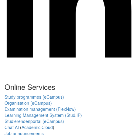
Online Services
Study programmes (eCampus)
Organisation (eCampus)
Examination management (FlexNow)
Learning Management System (Stud.IP)
Studierendenportal (eCampus)
Chat AI
(
Academic Cloud
)
Job announcements