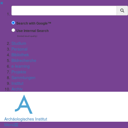
✖
Suchbegriff
Search with Google™
Use Internal Search
(limited result quality)
Studium
Personal
Bibliothek
Bildrecherche
e-learning
Projekte
Sammlungen
Institut
Archiv
Archäologisches Institut
Menü