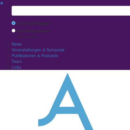
✖
Suchbegriff
Search with Google™
Use Internal Search
(limited result quality)
News
Veranstaltungen & Symposia
Publikationen & Podcasts
Team
Links