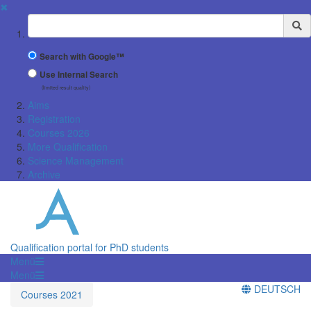
✖
Suchbegriff
Search with Google™
Use Internal Search
(limited result quality)
Aims
Registration
Courses 2026
More Qualification
Science Management
Archive
Qualification portal for PhD students
Menü
Menü
DEUTSCH
Courses 2021