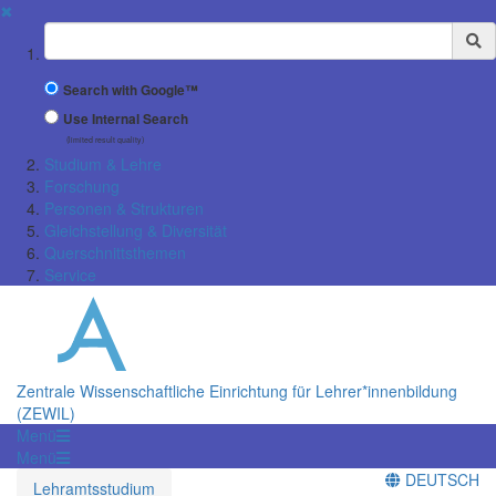
✖
Suchbegriff
Search with Google™
Use Internal Search
(limited result quality)
Studium & Lehre
Forschung
Personen & Strukturen
Gleichstellung & Diversität
Querschnittsthemen
Service
Zentrale Wissenschaftliche Einrichtung für Lehrer*innenbildung
(ZEWIL)
Menü
Menü
DEUTSCH
Lehramtsstudium