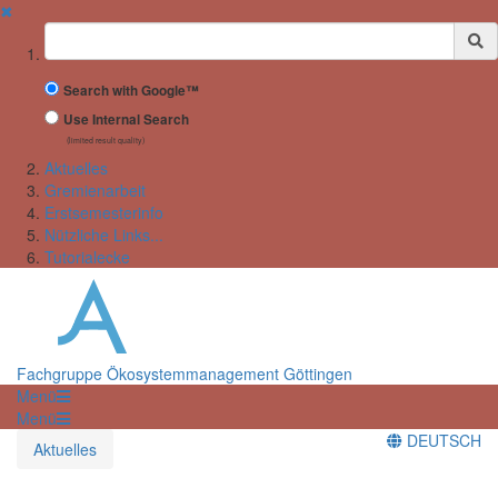
✖
Suchbegriff
Search with Google™
Use Internal Search
(limited result quality)
Aktuelles
Gremienarbeit
Erstsemesterinfo
Nützliche Links...
Tutorialecke
Fachgruppe Ökosystemmanagement Göttingen
Menü
Menü
DEUTSCH
Aktuelles